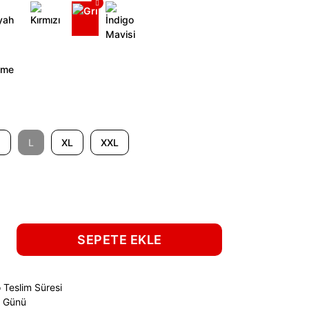
M
L
XL
XXL
SEPETE EKLE
 Teslim Süresi
ş Günü