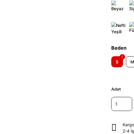
Beden
S
Adet
Kargo
2-4 İ