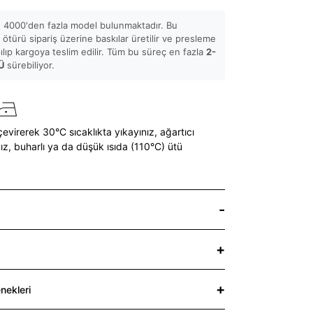
 4000'den fazla model bulunmaktadır. Bu
ötürü sipariş üzerine baskılar üretilir ve presleme
pılıp kargoya teslim edilir. Tüm bu süreç en fazla
2-
Ü
sürebiliyor.
çevirerek 30°C sıcaklıkta yıkayınız,
ağartıcı
ız,
buharlı ya da düşük ısıda (110°C) ütü
nekleri