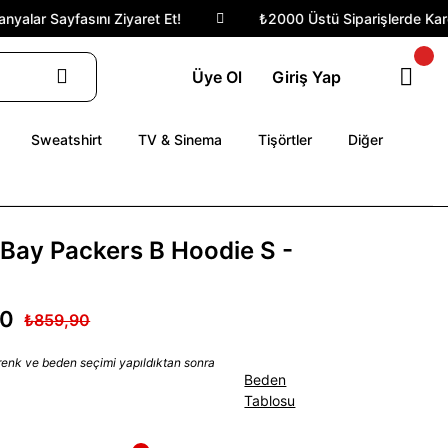
alar Sayfasını Ziyaret Et!
₺2000 Üstü Siparişlerde Kargo 
Üye Ol
Giriş Yap
Sweatshirt
TV & Sinema
Tişörtler
Diğer
Bay Packers B Hoodie S -
90
₺859,90
 renk ve beden seçimi yapıldıktan sonra
Beden
Tablosu