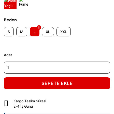
Beden
S
M
L
XL
XXL
Adet
SEPETE EKLE
Kargo Teslim Süresi
2-4 İş Günü