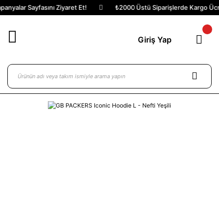
nyalar Sayfasını Ziyaret Et!
₺2000 Üstü Siparişlerde Kargo Ücret
Giriş Yap