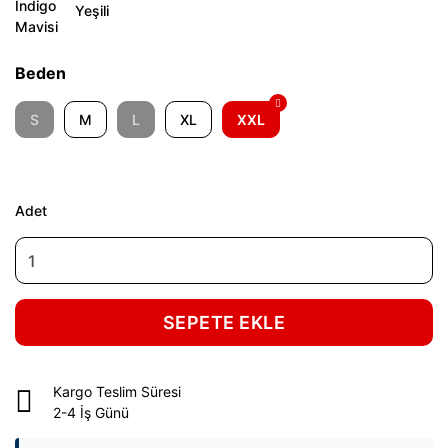
Beden
S
M
L
XL
XXL
Adet
SEPETE EKLE
Kargo Teslim Süresi
2-4 İş Günü