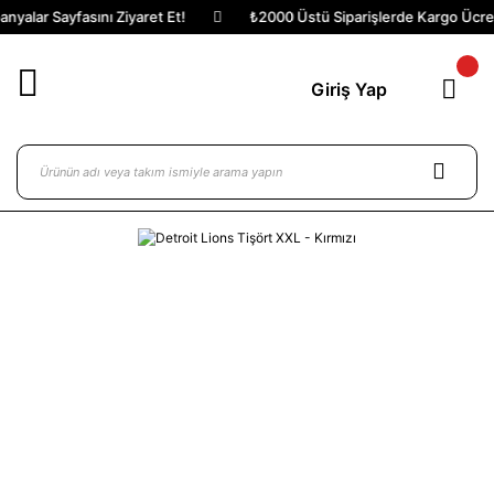
yalar Sayfasını Ziyaret Et!
₺2000 Üstü Siparişlerde Kargo Ücrets
Giriş Yap