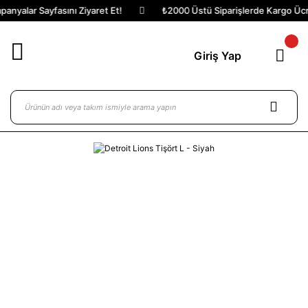
nyalar Sayfasını Ziyaret Et!
₺2000 Üstü Siparişlerde Kargo Ücret
Giriş Yap