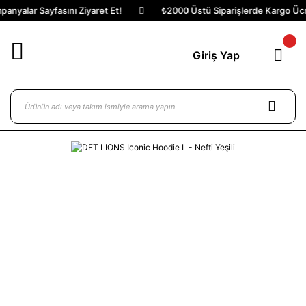
anyalar Sayfasını Ziyaret Et!
₺2000 Üstü Siparişlerde Kargo Ücre
Giriş Yap