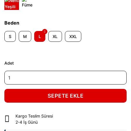
Beden
S
M
L
XL
XXL
Adet
SEPETE EKLE
Kargo Teslim Süresi
2-4 İş Günü