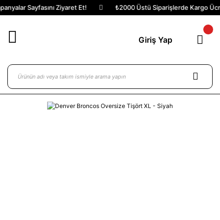
nyalar Sayfasını Ziyaret Et!
₺2000 Üstü Siparişlerde Kargo Ücret
Giriş Yap