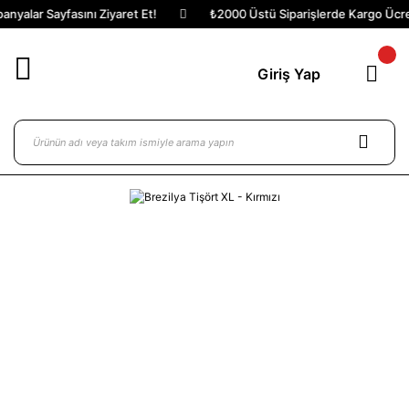
yalar Sayfasını Ziyaret Et!
₺2000 Üstü Siparişlerde Kargo Ücrets
Giriş Yap