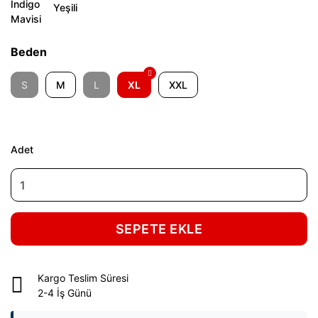
Beden
S
M
L
XL
XXL
Adet
SEPETE EKLE
Kargo Teslim Süresi
2-4 İş Günü