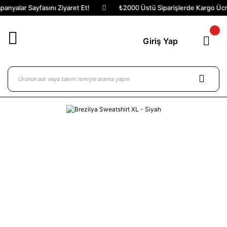
nyalar Sayfasını Ziyaret Et!
₺2000 Üstü Siparişlerde Kargo Ücret
Giriş Yap