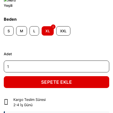
Beden
S
M
L
XL
XXL
Adet
SEPETE EKLE
Kargo Teslim Süresi
2-4 İş Günü