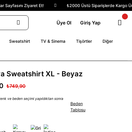
Sayfasını Ziyaret Et!
₺2000 Üstü Siparişlerde Kargo Ücret
Üye Ol
Giriş Yap
Sweatshirt
TV & Sinema
Tişörtler
Diğer
ya Sweatshirt XL - Beyaz
0
₺749,90
 renk ve beden seçimi yapıldıktan sonra
Beden
Tablosu