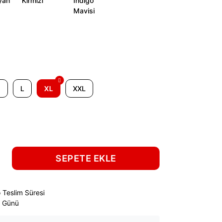
M
L
XL
XXL
SEPETE EKLE
 Teslim Süresi
ş Günü