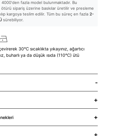
 4000'den fazla model bulunmaktadır. Bu
ötürü sipariş üzerine baskılar üretilir ve presleme
pılıp kargoya teslim edilir. Tüm bu süreç en fazla
2-
Ü
sürebiliyor.
çevirerek 30°C sıcaklıkta yıkayınız,
ağartıcı
ız,
buharlı ya da düşük ısıda (110°C) ütü
nekleri