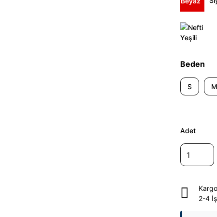
Beden
S
Adet
Kargo
2-4 İ