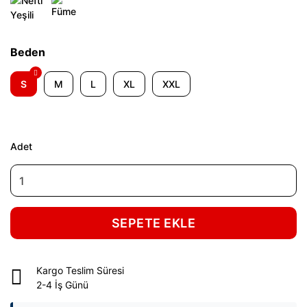
Beden
S
M
L
XL
XXL
Adet
SEPETE EKLE
Kargo Teslim Süresi
2-4 İş Günü