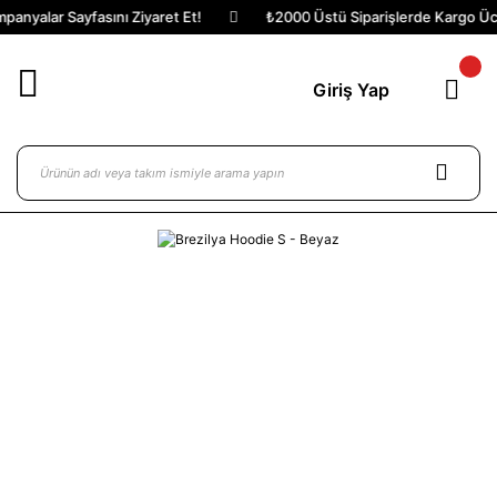
anyalar Sayfasını Ziyaret Et!
₺2000 Üstü Siparişlerde Kargo Ücre
Giriş Yap